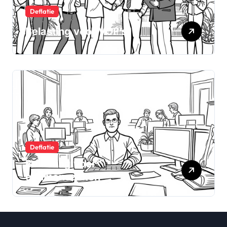
Deflatie
Belasting voor VOF’s
Deflatie
Belasting voor
eenmanszaken