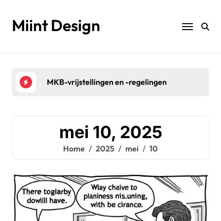
Naar
de
Miint Design
inhoud
springen
MKB-vrijstellingen en -regelingen
Bela
mei 10, 2025
Home
2025
mei
10