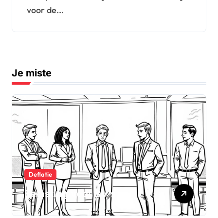
voor de...
Je miste
Deflatie
Belasting voor BV’s