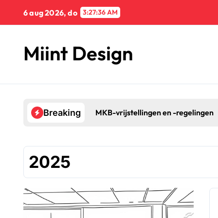
Naar
6 aug 2026, do
3:27:37 AM
de
inhoud
springen
Miint Design
MKB-vrijstellingen en -regelingen
Breaking
2025