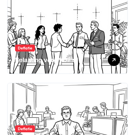
Deflatie
Belasting voor VOF’s
Deflatie