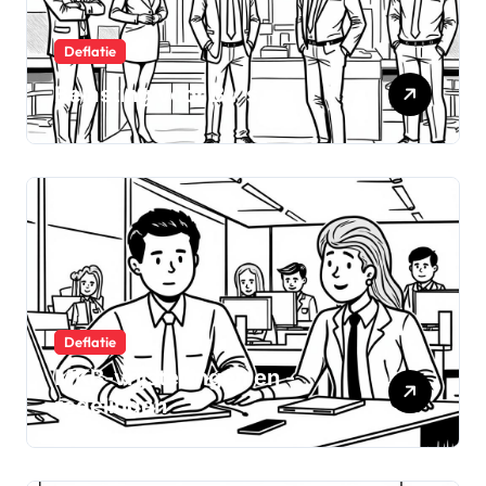
Deflatie
Belasting voor BV’s
Deflatie
MKB-vrijstellingen en -
regelingen