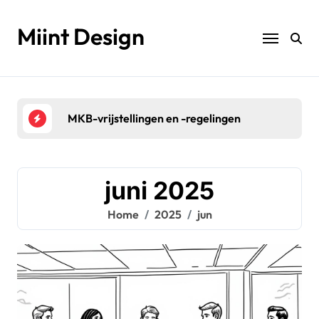
Naar
de
Miint Design
inhoud
springen
MKB-vrijstellingen en -regelingen
Bela
juni 2025
Home
2025
jun