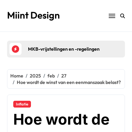
Naar
de
Miint Design
inhoud
springen
ngen
Belasting voor VOF’s
Be
Home
2025
feb
27
Hoe wordt de winst van een eenmanszaak belast?
Inflatie
Hoe wordt de