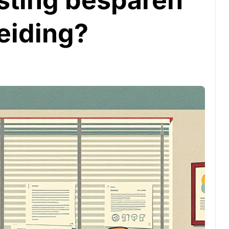
asting besparen
eiding?