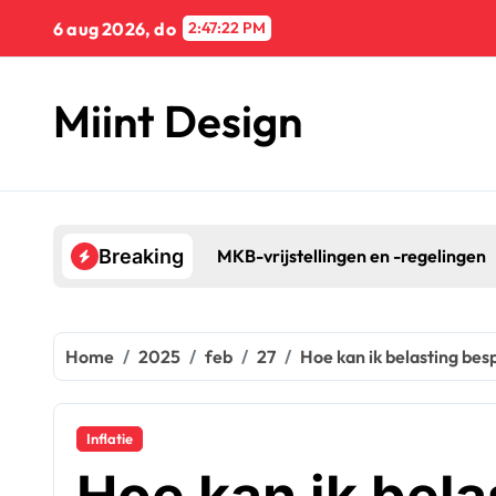
Naar
6 aug 2026, do
2:47:23 PM
de
inhoud
springen
Miint Design
MKB-vrijstellingen en -regelingen
Breaking
Home
2025
feb
27
Hoe kan ik belasting bes
Inflatie