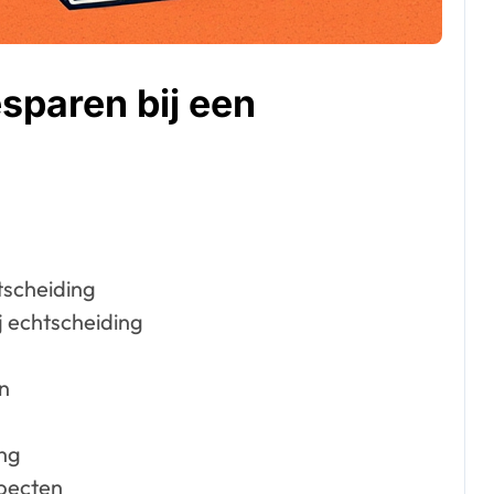
esparen bij een
tscheiding
j echtscheiding
n
ng
pecten