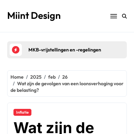
Naar
de
Miint Design
inhoud
springen
gen
Belasting voor VOF’s
Bel
Home
2025
feb
26
Wat zijn de gevolgen van een loonsverhoging voor
de belasting?
Inflatie
Wat zijn de