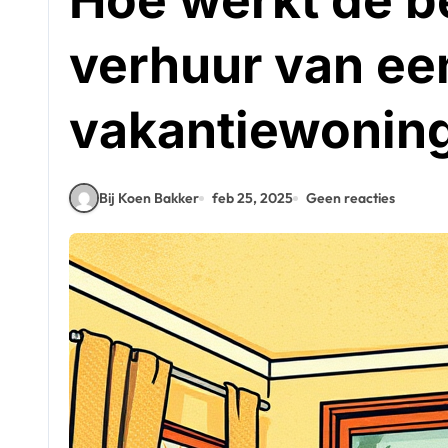
Hoe werkt de b
verhuur van ee
vakantiewonin
Bij Koen Bakker
feb 25, 2025
Geen reacties