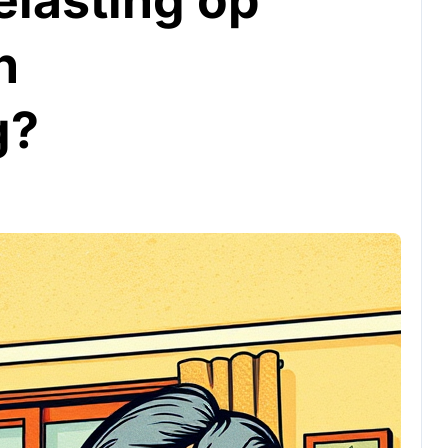
elasting op
n
g?