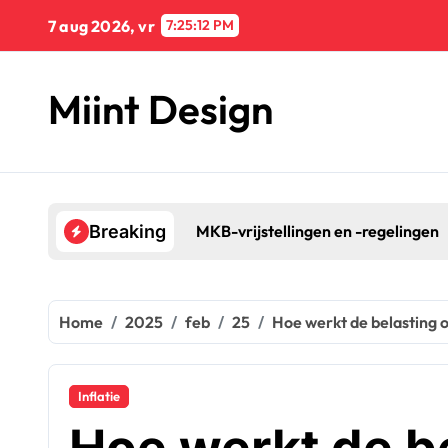
Naar
7 aug 2026, vr
7:25:13 PM
de
inhoud
springen
Miint Design
MKB-vrijstellingen en -regelingen
Breaking
Home
2025
feb
25
Hoe werkt de belasting 
Inflatie